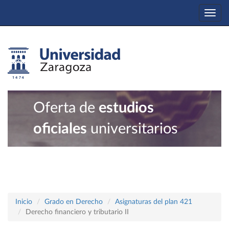
Togg
navi
Oferta de
estudios
oficiales
universitarios
Inicio
Grado en Derecho
Asignaturas del plan 421
Derecho financiero y tributario II