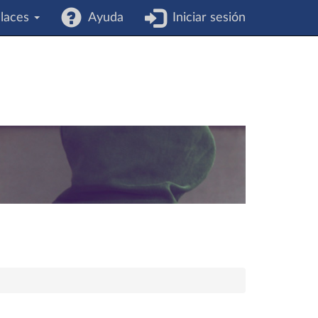
laces
Ayuda
Iniciar sesión