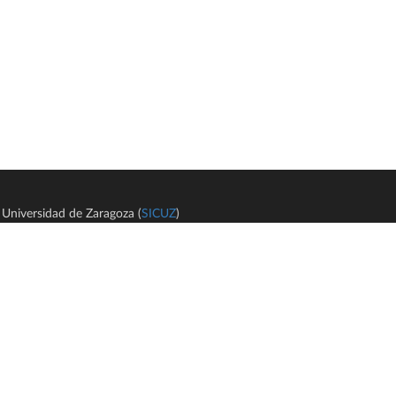
Universidad de Zaragoza (
SICUZ
)