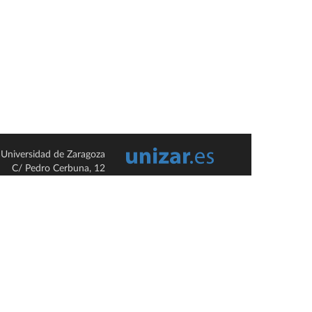
Universidad de Zaragoza
C/ Pedro Cerbuna, 12
ES-50009 Zaragoza
España / Spain
Tel: +34 976761000
ciu@unizar.es
Q-5018001-G