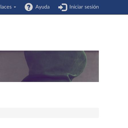
laces
Ayuda
Iniciar sesión