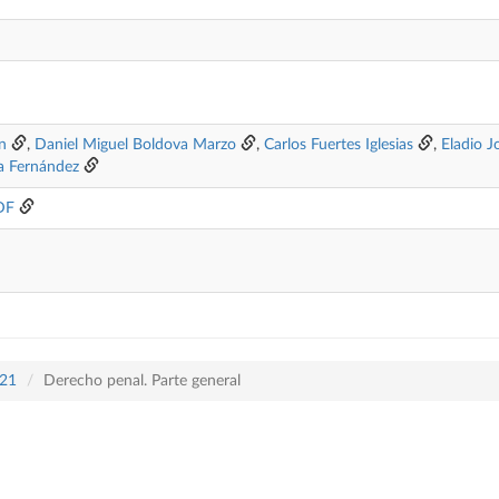
n
,
Daniel Miguel Boldova Marzo
,
Carlos Fuertes Iglesias
,
Eladio J
ta Fernández
DF
421
Derecho penal. Parte general