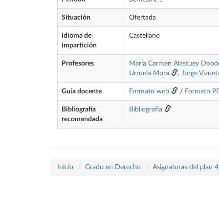
Situación
Ofertada
Idioma de
Castellano
impartición
Profesores
María Carmen Alastuey Dobó
Urruela Mora
,
Jorge Vizue
Guía docente
Formato web
/
Formato P
Bibliografía
Bibliografía
recomendada
Inicio
Grado en Derecho
Asignaturas del plan 