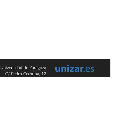
Universidad de Zaragoza
C/ Pedro Cerbuna, 12
ES-50009 Zaragoza
España / Spain
Tel: +34 976761000
ciu@unizar.es
Q-5018001-G