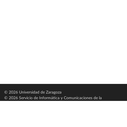
© 2026 Universidad de Zaragoza
© 2026 Servicio de Informática y Comunicaciones de la
Universidad de Zaragoza (
SICUZ
)
Universidad de Zaragoza
C/ Pedro Cerbuna, 12
ES-50009 Zaragoza
España / Spain