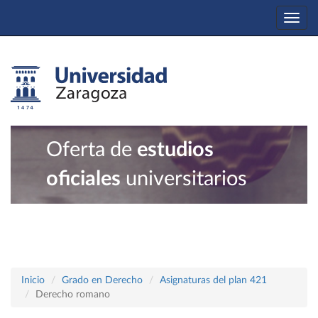
Togg
navi
Oferta de
estudios
oficiales
universitarios
Inicio
Grado en Derecho
Asignaturas del plan 421
Derecho romano