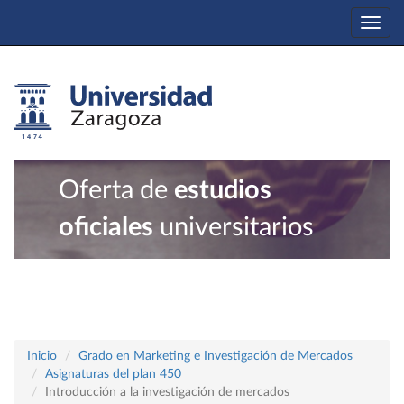
Togg
navi
Oferta de
estudios
oficiales
universitarios
Inicio
Grado en Marketing e Investigación de Mercados
Asignaturas del plan 450
Introducción a la investigación de mercados