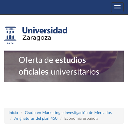
Togg
navi
Oferta de
estudios
oficiales
universitarios
Inicio
Grado en Marketing e Investigación de Mercados
Asignaturas del plan 450
Economia española