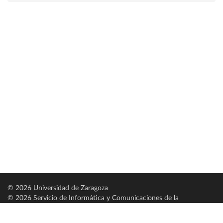
© 2026 Universidad de Zaragoza
© 2026 Servicio de Informática y Comunicaciones de la
Universidad de Zaragoza (
SICUZ
)
Universidad de Zaragoza