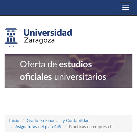
Togg
navi
Oferta de
estudios
oficiales
universitarios
Inicio
Grado en Finanzas y Contabilidad
Asignaturas del plan 449
Prácticas en empresa II