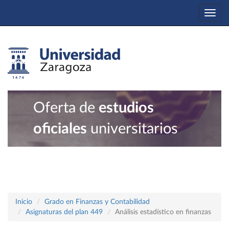
Togg
navi
Oferta de
estudios
oficiales
universitarios
Inicio
Grado en Finanzas y Contabilidad
Asignaturas del plan 449
Análisis estadístico en finanzas