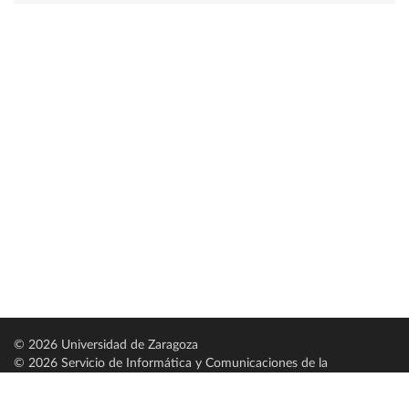
© 2026 Universidad de Zaragoza
© 2026 Servicio de Informática y Comunicaciones de la
Universidad de Zaragoza (
SICUZ
)
Universidad de Zaragoza