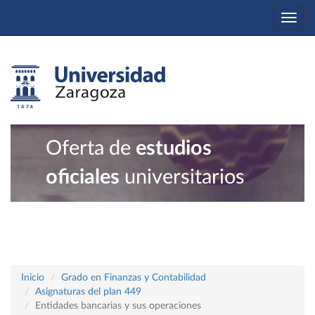
Togg
navi
Oferta de
estudios
oficiales
universitarios
Inicio
Grado en Finanzas y Contabilidad
Asignaturas del plan 449
Entidades bancarias y sus operaciones