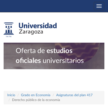
Togg
navi
Oferta de
estudios
oficiales
universitarios
Inicio
Grado en Economía
Asignaturas del plan 417
Derecho público de la economía