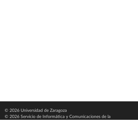
© 2026 Universidad de Zaragoza
© 2026 Servicio de Informática y Comunicaciones de la
Universidad de Zaragoza (
SICUZ
)
Universidad de Zaragoza
C/ Pedro Cerbuna, 12