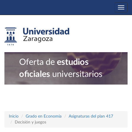
Togg
navi
Oferta de
estudios
oficiales
universitarios
Inicio
Grado en Economía
Asignaturas del plan 417
Decisión y juegos