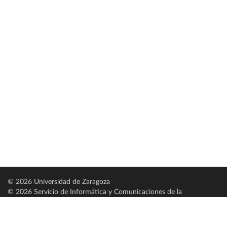
© 2026 Universidad de Zaragoza
© 2026 Servicio de Informática y Comunicaciones de la
Universidad de Zaragoza (
SICUZ
)
Universidad de Zaragoza
C/ Pedro Cerbuna, 12