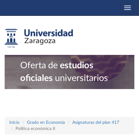
Togg
navi
Oferta de
estudios
oficiales
universitarios
Inicio
Grado en Economía
Asignaturas del plan 417
Política económica II