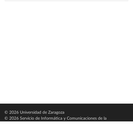
© 2026 Universidad de Zaragoza
© 2026 Servicio de Informática y Comunicaciones de la
Universidad de Zaragoza (
SICUZ
)
Universidad de Zaragoza