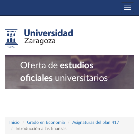
Togg
navi
Oferta de
estudios
oficiales
universitarios
Inicio
Grado en Economía
Asignaturas del plan 417
Introducción a las finanzas