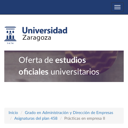
Togg
navi
Oferta de
estudios
oficiales
universitarios
Inicio
Grado en Administración y Dirección de Empresas
Asignaturas del plan 458
Prácticas en empresa II