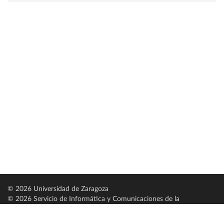
© 2026 Universidad de Zaragoza
© 2026 Servicio de Informática y Comunicaciones de la
Universidad de Zaragoza (
SICUZ
)
Universidad de Zaragoza