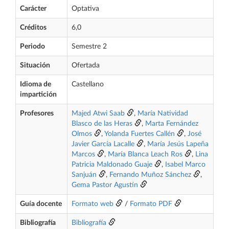
Carácter
Optativa
Créditos
6,0
Periodo
Semestre 2
Situación
Ofertada
Idioma de
Castellano
impartición
Profesores
Majed Atwi Saab
,
María Natividad
Blasco de las Heras
,
Marta Fernández
Olmos
,
Yolanda Fuertes Callén
,
José
Javier García Lacalle
,
María Jesús Lapeña
Marcos
,
María Blanca Leach Ros
,
Lina
Patricia Maldonado Guaje
,
Isabel Marco
Sanjuán
,
Fernando Muñoz Sánchez
,
Gema Pastor Agustín
Guía docente
Formato web
/
Formato PDF
Bibliografía
Bibliografía