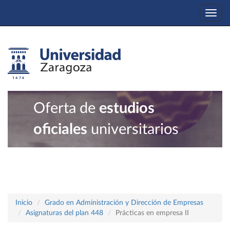
Togg
navi
Oferta de
estudios
oficiales
universitarios
Inicio
Grado en Administración y Dirección de Empresas
Asignaturas del plan 448
Prácticas en empresa II