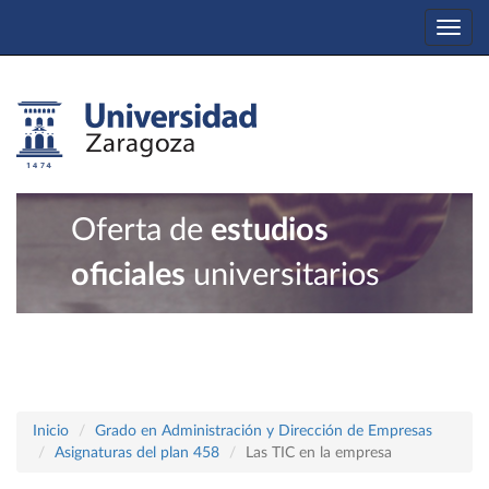
Togg
navi
Oferta de
estudios
oficiales
universitarios
Inicio
Grado en Administración y Dirección de Empresas
Asignaturas del plan 458
Las TIC en la empresa