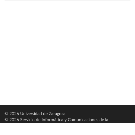
© 2026 Universidad de Zaragoza
© 2026 Servicio de Informática y Comunicaciones de la
Universidad de Zaragoza (
SICUZ
)
Universidad de Zaragoza