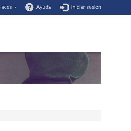
laces
Ayuda
Iniciar sesión