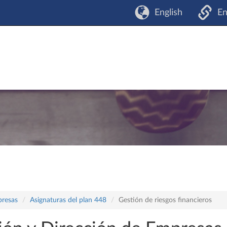
English
En
presas
Asignaturas del plan 448
Gestión de riesgos financieros