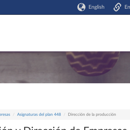
English
En
presas
Asignaturas del plan 448
Dirección de la producción