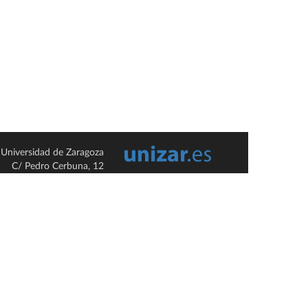
Universidad de Zaragoza
C/ Pedro Cerbuna, 12
ES-50009 Zaragoza
España / Spain
Tel: +34 976761000
ciu@unizar.es
Q-5018001-G