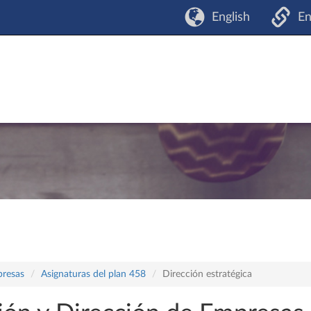
English
En
presas
Asignaturas del plan 458
Dirección estratégica