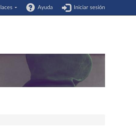
laces
Ayuda
Iniciar sesión