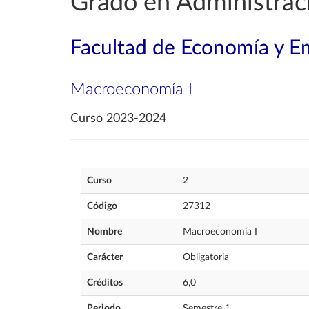
Grado en Administrac
Facultad de Economía y E
Macroeconomía I
Curso 2023-2024
Curso
2
Código
27312
Nombre
Macroeconomía I
Carácter
Obligatoria
Créditos
6,0
Periodo
Semestre 1