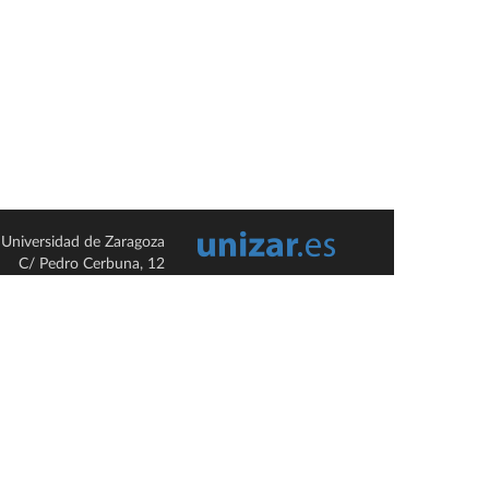
Universidad de Zaragoza
C/ Pedro Cerbuna, 12
ES-50009 Zaragoza
España / Spain
Tel: +34 976761000
ciu@unizar.es
Q-5018001-G