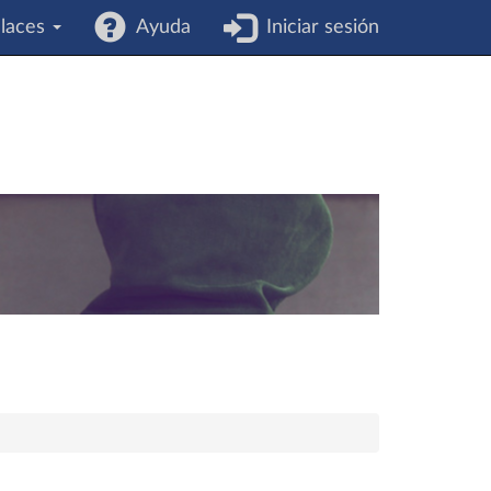
laces
Ayuda
Iniciar sesión