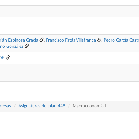
rián Espinosa Gracia
,
Francisco Fatás Villafranca
,
Pedro García Castri
ano González
DF
presas
Asignaturas del plan 448
Macroeconomía I