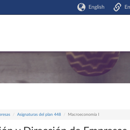
English
En
presas
Asignaturas del plan 448
Macroeconomía I