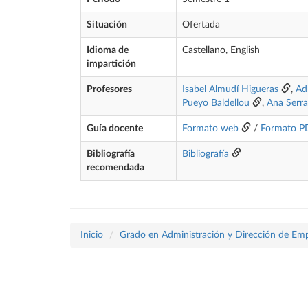
Situación
Ofertada
Idioma de
Castellano, English
impartición
Profesores
Isabel Almudí Higueras
,
Ad
Pueyo Baldellou
,
Ana Serr
Guía docente
Formato web
/
Formato P
Bibliografía
Bibliografía
recomendada
Inicio
Grado en Administración y Dirección de Em