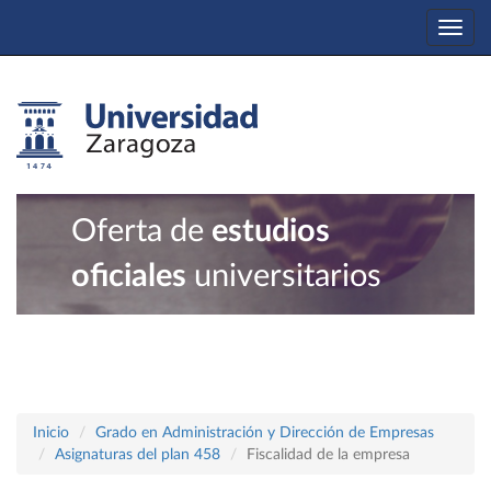
Togg
navi
Oferta de
estudios
oficiales
universitarios
Inicio
Grado en Administración y Dirección de Empresas
Asignaturas del plan 458
Fiscalidad de la empresa