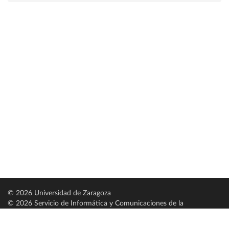
© 2026 Universidad de Zaragoza
© 2026 Servicio de Informática y Comunicaciones de la
Universidad de Zaragoza (
SICUZ
)
Universidad de Zaragoza