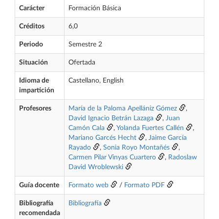
Carácter
Formación Básica
Créditos
6,0
Periodo
Semestre 2
Situación
Ofertada
Idioma de
Castellano, English
impartición
Profesores
María de la Paloma Apellániz Gómez
,
David Ignacio Betrán Lazaga
,
Juan
Camón Cala
,
Yolanda Fuertes Callén
,
Mariano Garcés Hecht
,
Jaime García
Rayado
,
Sonia Royo Montañés
,
Carmen Pilar Vinyas Cuartero
,
Radoslaw
David Wroblewski
Guía docente
Formato web
/
Formato PDF
Bibliografía
Bibliografía
recomendada