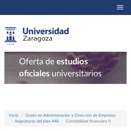
Togg
navi
Oferta de
estudios
oficiales
universitarios
Inicio
Grado en Administración y Dirección de Empresas
Asignaturas del plan 448
Contabilidad financiera II