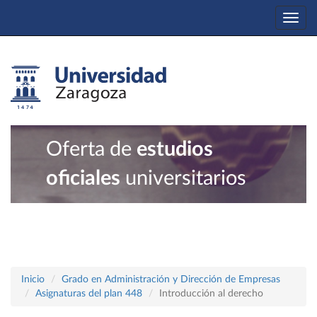
Togg
navi
Oferta de
estudios
oficiales
universitarios
Inicio
Grado en Administración y Dirección de Empresas
Asignaturas del plan 448
Introducción al derecho