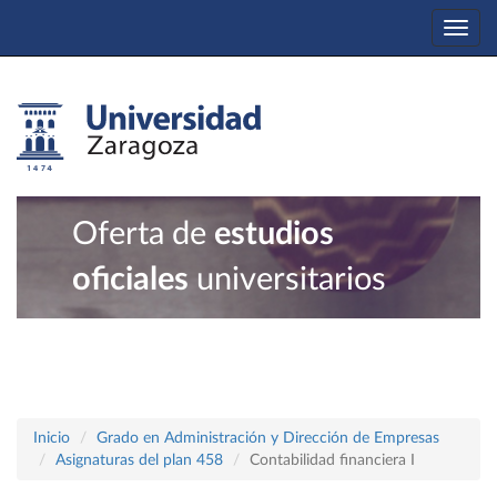
Togg
navi
Oferta de
estudios
oficiales
universitarios
Inicio
Grado en Administración y Dirección de Empresas
Asignaturas del plan 458
Contabilidad financiera I