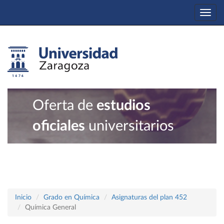
Togg
navi
Oferta de
estudios
oficiales
universitarios
Inicio
Grado en Química
Asignaturas del plan 452
Química General