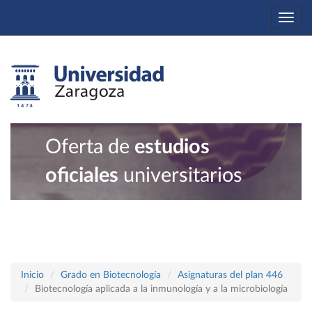
Togg
navi
Oferta de
estudios
oficiales
universitarios
Inicio
Grado en Biotecnología
Asignaturas del plan 446
Biotecnología aplicada a la inmunología y a la microbiología