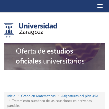
Togg
navi
Oferta de
estudios
oficiales
universitarios
Inicio
Grado en Matemáticas
Asignaturas del plan 453
Tratamiento numérico de las ecuaciones en derivadas
parciales