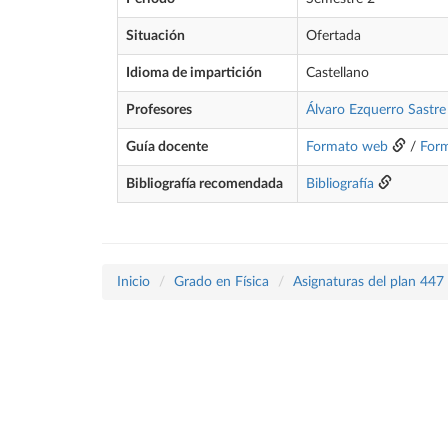
Situación
Ofertada
Idioma de impartición
Castellano
Profesores
Álvaro Ezquerro Sastre
Guía docente
Formato web
/
For
Bibliografía recomendada
Bibliografía
Inicio
Grado en Física
Asignaturas del plan 447