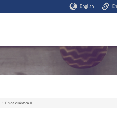
English
En
Física cuántica II