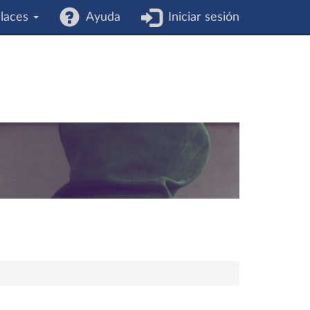
laces
Ayuda
Iniciar sesión