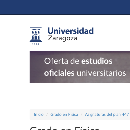
Oferta de
estudios
oficiales
universitarios
Inicio
Grado en Física
Asignaturas del plan 447