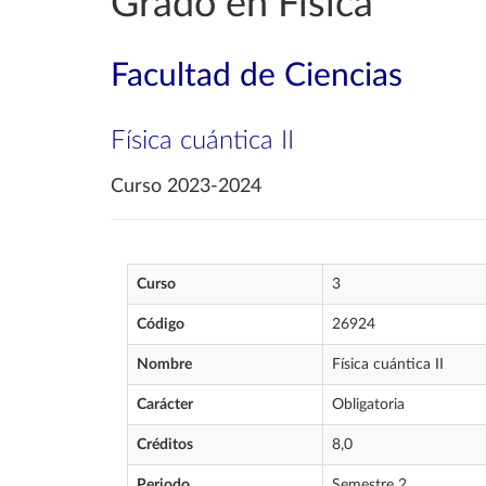
Grado en Física
Facultad de Ciencias
Física cuántica II
Curso 2023-2024
Curso
3
Código
26924
Nombre
Física cuántica II
Carácter
Obligatoria
Créditos
8,0
Periodo
Semestre 2