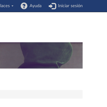
laces
Ayuda
Iniciar sesión