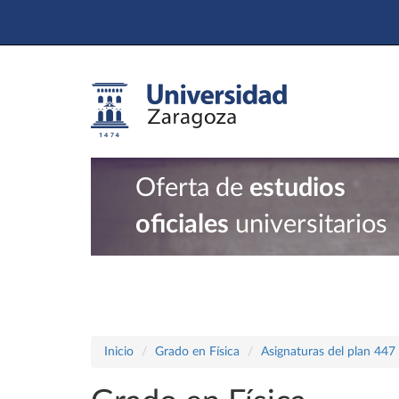
Oferta de
estudios
oficiales
universitarios
Inicio
Grado en Física
Asignaturas del plan 447