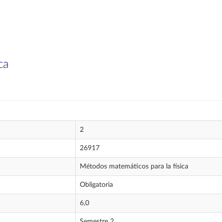
ca
2
26917
Métodos matemáticos para la física
Obligatoria
6,0
Semestre 2