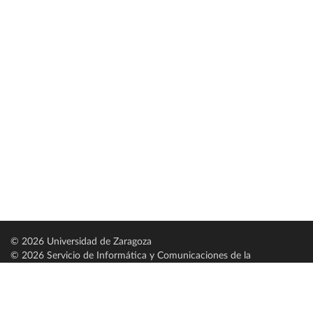
© 2026 Universidad de Zaragoza
© 2026 Servicio de Informática y Comunicaciones de la
Universidad de Zaragoza (
SICUZ
)
Universidad de Zaragoza
C/ Pedro Cerbuna, 12
ES-50009 Zaragoza