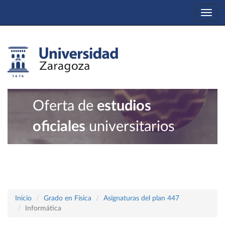
Togg
navi
Oferta de
estudios
oficiales
universitarios
Inicio
Grado en Física
Asignaturas del plan 447
Informática