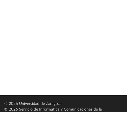
© 2026 Universidad de Zaragoza
© 2026 Servicio de Informática y Comunicaciones de la
Universidad de Zaragoza (
SICUZ
)
Universidad de Zaragoza
C/ Pedro Cerbuna, 12