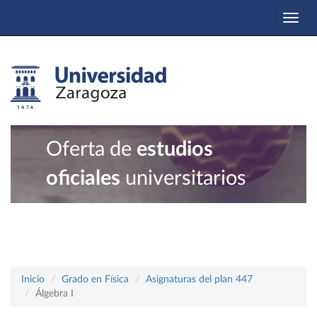
Togg
navi
Oferta de
estudios
oficiales
universitarios
Inicio
Grado en Física
Asignaturas del plan 447
Álgebra I