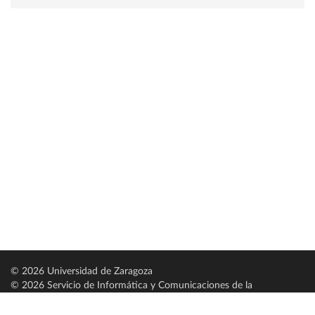
© 2026 Universidad de Zaragoza
© 2026 Servicio de Informática y Comunicaciones de la
Universidad de Zaragoza (
SICUZ
)
Universidad de Zaragoza