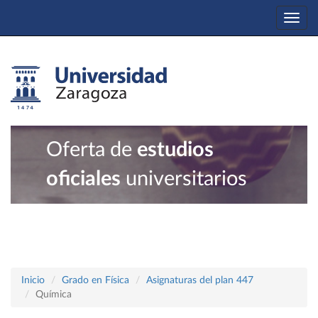
Togg
navi
Oferta de
estudios
oficiales
universitarios
Inicio
Grado en Física
Asignaturas del plan 447
Química