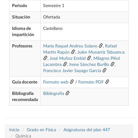
Periodo
Semestre 1
Situación
Ofertada
Idioma de
Castellano
impartición
Profesores
María Raquel Andreu Solano
,
Rafael
Martín Rapún
,
Julen Munarriz Tabuenca
,
José Muñoz Embid
,
Milagros Piñol
Lacambra
,
Irene Sánchez Burillo
,
Francisco Javier Sayago García
Guía docente
Formato web
/
Formato PDF
Bibliografía
Bibliografía
recomendada
Inicio
Grado en Física
Asignaturas del plan 447
Química