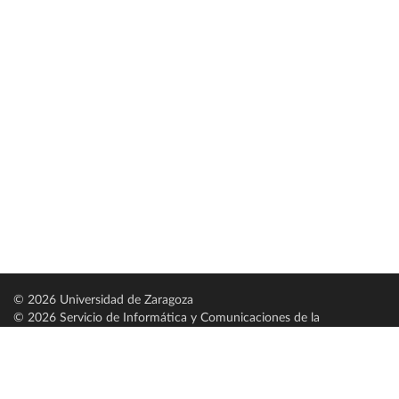
© 2026 Universidad de Zaragoza
© 2026 Servicio de Informática y Comunicaciones de la
Universidad de Zaragoza (
SICUZ
)
Universidad de Zaragoza
C/ Pedro Cerbuna, 12
ES-50009 Zaragoza