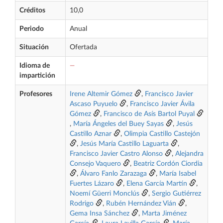
Créditos
10,0
Periodo
Anual
Situación
Ofertada
Idioma de
—
impartición
Profesores
Irene Altemir Gómez
,
Francisco Javier
Ascaso Puyuelo
,
Francisco Javier Ávila
Gómez
,
Francisco de Asís Bartol Puyal
,
María Ángeles del Buey Sayas
,
Jesús
Castillo Aznar
,
Olimpia Castillo Castejón
,
Jesús María Castillo Laguarta
,
Francisco Javier Castro Alonso
,
Alejandra
Consejo Vaquero
,
Beatriz Cordón Ciordia
,
Álvaro Fanlo Zarazaga
,
María Isabel
Fuertes Lázaro
,
Elena García Martín
,
Noemí Güerri Monclús
,
Sergio Gutiérrez
Rodrigo
,
Rubén Hernández Vián
,
Gema Insa Sánchez
,
Marta Jiménez