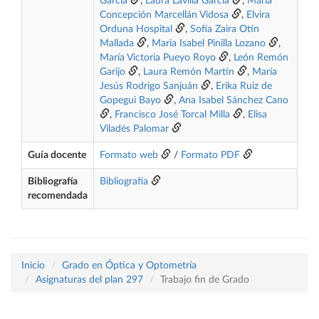
García
,
Laura Lavilla García
,
María
Concepción Marcellán Vidosa
,
Elvira
Orduna Hospital
,
Sofía Zaira Otín
Mallada
,
Maria Isabel Pinilla Lozano
,
María Victoria Pueyo Royo
,
León Remón
Garijo
,
Laura Remón Martín
,
María
Jesús Rodrigo Sanjuán
,
Erika Ruiz de
Gopegui Bayo
,
Ana Isabel Sánchez Cano
,
Francisco José Torcal Milla
,
Elisa
Viladés Palomar
Guía docente
Formato web
/
Formato PDF
Bibliografía
Bibliografía
recomendada
Inicio
Grado en Óptica y Optometría
Asignaturas del plan 297
Trabajo fin de Grado