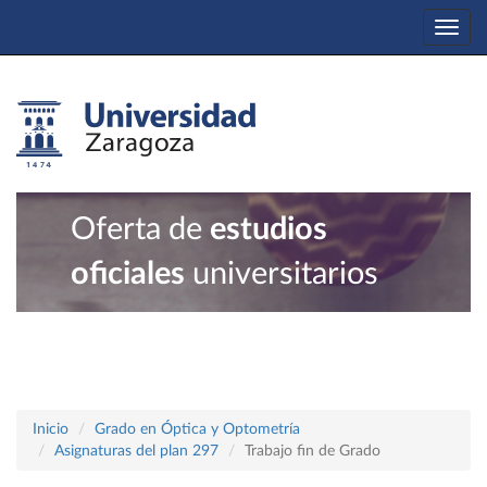
Togg
navi
Oferta de
estudios
oficiales
universitarios
Inicio
Grado en Óptica y Optometría
Asignaturas del plan 297
Trabajo fin de Grado