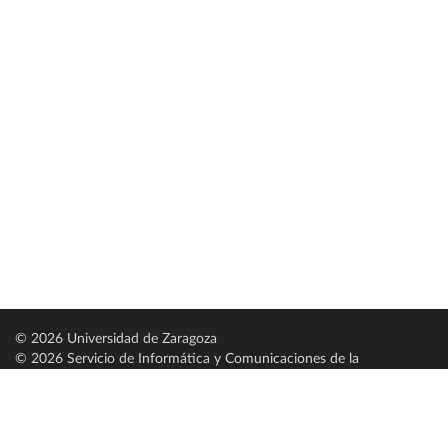
© 2026 Universidad de Zaragoza
© 2026 Servicio de Informática y Comunicaciones de la
Universidad de Zaragoza (
SICUZ
)
Universidad de Zaragoza
C/ Pedro Cerbuna, 12
ES-50009 Zaragoza