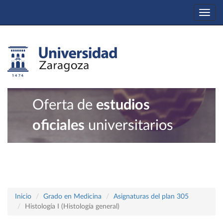
Togg
navi
Oferta de
estudios
oficiales
universitarios
Inicio
Grado en Medicina
Asignaturas del plan 305
Histología I (Histología general)