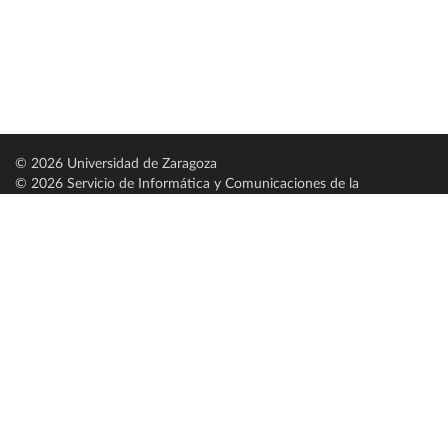
© 2026 Universidad de Zaragoza
© 2026 Servicio de Informática y Comunicaciones de la
Universidad de Zaragoza (
SICUZ
)
Universidad de Zaragoza
C/ Pedro Cerbuna, 12
ES-50009 Zaragoza
España / Spain
Tel: +34 976761000
ciu@unizar.es
Q-5018001-G
Servido por nodo: estudios