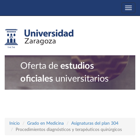
Togg
navi
Oferta de
estudios
oficiales
universitarios
Inicio
Grado en Medicina
Asignaturas del plan 304
Procedimientos diagnósticos y terapéuticos quirúrgicos