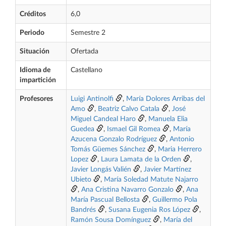
Créditos
6,0
Periodo
Semestre 2
Situación
Ofertada
Idioma de
Castellano
impartición
Profesores
Luigi Antinolfi
,
María Dolores Arribas del
Amo
,
Beatriz Calvo Catala
,
José
Miguel Candeal Haro
,
Manuela Elia
Guedea
,
Ismael Gil Romea
,
María
Azucena Gonzalo Rodríguez
,
Antonio
Tomás Güemes Sánchez
,
Maria Herrero
Lopez
,
Laura Lamata de la Orden
,
Javier Longás Valién
,
Javier Martínez
Ubieto
,
María Soledad Matute Najarro
,
Ana Cristina Navarro Gonzalo
,
Ana
María Pascual Bellosta
,
Guillermo Pola
Bandrés
,
Susana Eugenia Ros López
,
Ramón Sousa Domínguez
,
María del