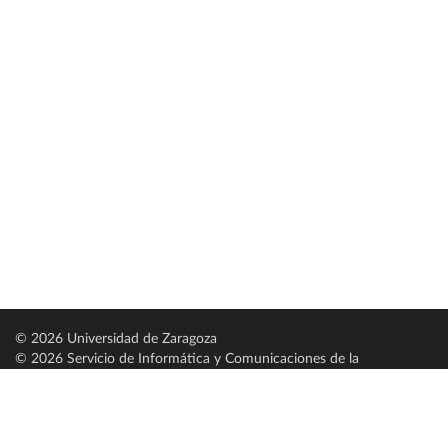
© 2026 Universidad de Zaragoza
© 2026 Servicio de Informática y Comunicaciones de la
Universidad de Zaragoza (
SICUZ
)
Universidad de Zaragoza
C/ Pedro Cerbuna, 12
ES-50009 Zaragoza