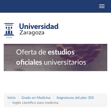
Togg
navi
Oferta de
estudios
oficiales
universitarios
Inicio
Grado en Medicina
Asignaturas del plan 305
Inglés científico para medicina