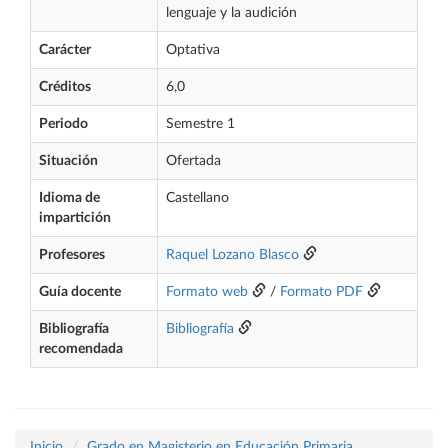
lenguaje y la audición
Carácter
Optativa
Créditos
6,0
Periodo
Semestre 1
Situación
Ofertada
Idioma de
Castellano
impartición
Profesores
Raquel Lozano Blasco
Guía docente
Formato web
/
Formato PDF
Bibliografía
Bibliografía
recomendada
Inicio
Grado en Magisterio en Educación Primaria