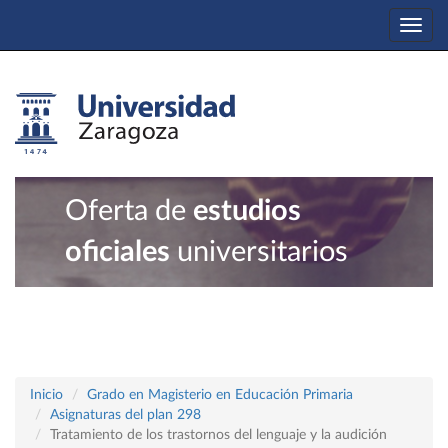
Togg
navi
Oferta de
estudios
oficiales
universitarios
Inicio
Grado en Magisterio en Educación Primaria
Asignaturas del plan 298
Tratamiento de los trastornos del lenguaje y la audición