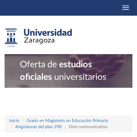
Togg
navi
Oferta de
estudios
oficiales
universitarios
Inicio
Grado en Magisterio en Educación Primaria
Asignaturas del plan 298
Oral communication