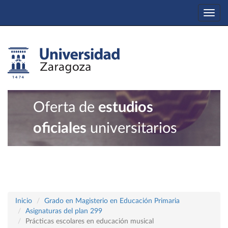
Togg
navi
Oferta de
estudios
oficiales
universitarios
Inicio
Grado en Magisterio en Educación Primaria
Asignaturas del plan 299
Prácticas escolares en educación musical