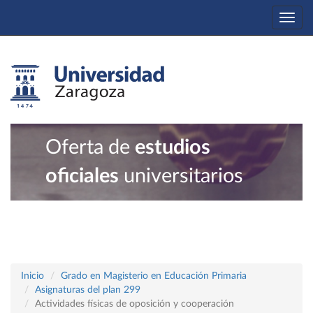
Togg
navi
Oferta de
estudios
oficiales
universitarios
Inicio
Grado en Magisterio en Educación Primaria
Asignaturas del plan 299
Actividades físicas de oposición y cooperación