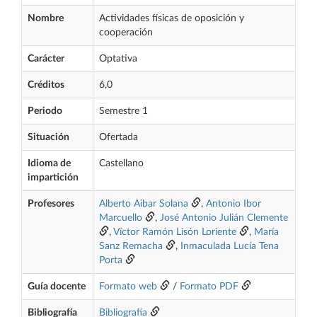
Nombre
Actividades físicas de oposición y
cooperación
Carácter
Optativa
Créditos
6,0
Periodo
Semestre 1
Situación
Ofertada
Idioma de
Castellano
impartición
Profesores
Alberto Aibar Solana
,
Antonio Ibor
Marcuello
,
José Antonio Julián Clemente
,
Víctor Ramón Lisón Loriente
,
María
Sanz Remacha
,
Inmaculada Lucía Tena
Porta
Guía docente
Formato web
/
Formato PDF
Bibliografía
Bibliografía