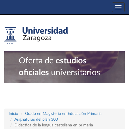
Togg
navi
Oferta de
estudios
oficiales
universitarios
Inicio
Grado en Magisterio en Educación Primaria
Asignaturas del plan 300
Didáctica de la lengua castellana en primaria