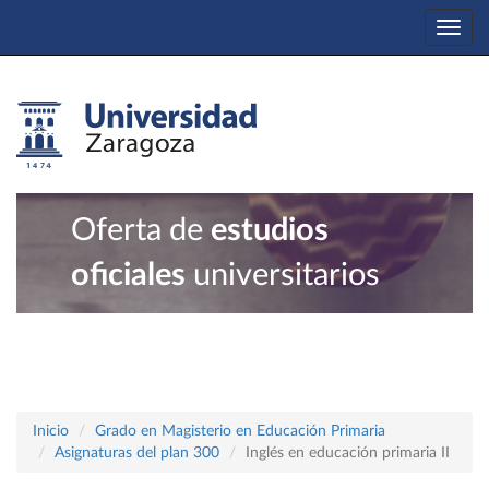
Togg
navi
Oferta de
estudios
oficiales
universitarios
Inicio
Grado en Magisterio en Educación Primaria
Asignaturas del plan 300
Inglés en educación primaria II