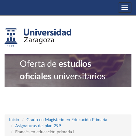
Togg
navi
Oferta de
estudios
oficiales
universitarios
Inicio
Grado en Magisterio en Educación Primaria
Asignaturas del plan 299
Francés en educación primaria I