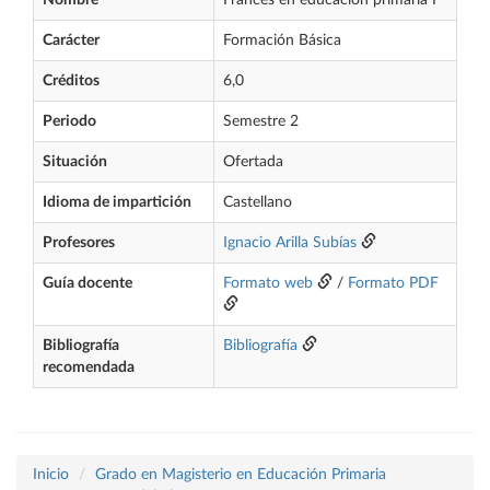
Nombre
Francés en educación primaria I
Carácter
Formación Básica
Créditos
6,0
Periodo
Semestre 2
Situación
Ofertada
Idioma de impartición
Castellano
Profesores
Ignacio Arilla Subías
Guía docente
Formato web
/
Formato PDF
Bibliografía
Bibliografía
recomendada
Inicio
Grado en Magisterio en Educación Primaria