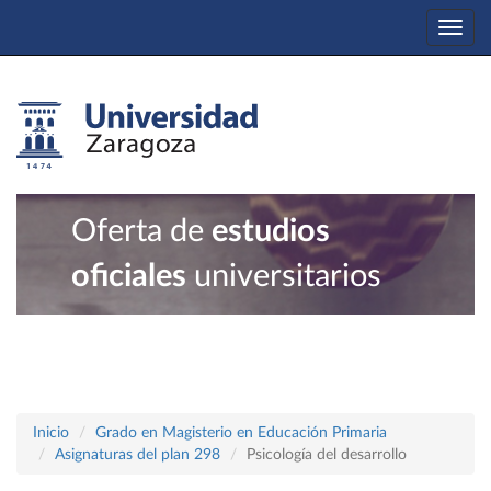
Togg
navi
Oferta de
estudios
oficiales
universitarios
Inicio
Grado en Magisterio en Educación Primaria
Asignaturas del plan 298
Psicología del desarrollo