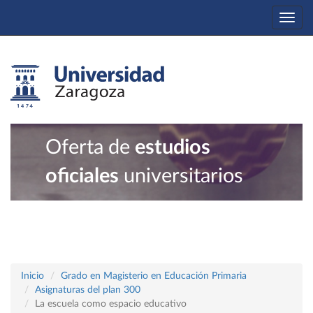
Togg
navi
Oferta de
estudios
oficiales
universitarios
Inicio
Grado en Magisterio en Educación Primaria
Asignaturas del plan 300
La escuela como espacio educativo