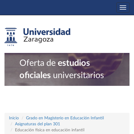
Togg
navi
Oferta de
estudios
oficiales
universitarios
Inicio
Grado en Magisterio en Educación Infantil
Asignaturas del plan 301
Educación física en educación infantil