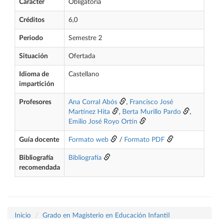
Carácter
Obligatoria
Créditos
6,0
Periodo
Semestre 2
Situación
Ofertada
Idioma de
Castellano
impartición
Profesores
Ana Corral Abós
,
Francisco José
Martínez Hita
,
Berta Murillo Pardo
,
Emilio José Royo Ortín
Guía docente
Formato web
/
Formato PDF
Bibliografía
Bibliografía
recomendada
Inicio
Grado en Magisterio en Educación Infantil