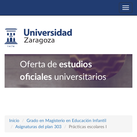
Togg
navi
Oferta de
estudios
oficiales
universitarios
Inicio
Grado en Magisterio en Educación Infantil
Asignaturas del plan 303
Prácticas escolares I