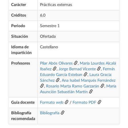
Carácter
Prácticas externas
Créditos
6,0
Periodo
Semestre 1
Situación
Ofertada
Idioma de
Castellano
impartición
Profesores
Pilar Abós Olivares
,
María Lourdes Alcalá
Ibañez
,
Jorge Bernad Vicente
,
Fermín
Eduardo García Esteban
,
Laura Gracia
Sánchez
,
Ana Isabel Marqués Fernández
,
Rosario Marta Ramo Garzarán
,
María
Asunción Sebastián Martín
Guía docente
Formato web
/
Formato PDF
Bibliografía
Bibliografía
recomendada