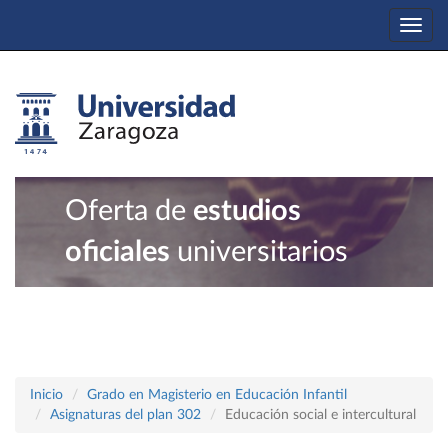
Togg
navi
Oferta de
estudios
oficiales
universitarios
Inicio
Grado en Magisterio en Educación Infantil
Asignaturas del plan 302
Educación social e intercultural