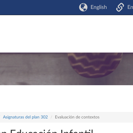
English
En
Asignaturas del plan 302
Evaluación de contextos