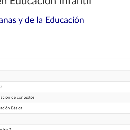
n Educación Infantil
nas y de la Educación
05
uación de contextos
ación Básica
stre 2