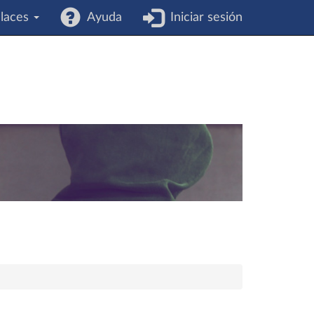
laces
Ayuda
Iniciar sesión