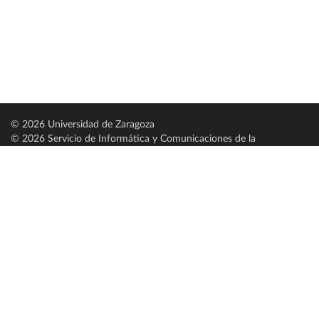
© 2026 Universidad de Zaragoza
© 2026 Servicio de Informática y Comunicaciones de la
Universidad de Zaragoza (
SICUZ
)
Universidad de Zaragoza
C/ Pedro Cerbuna, 12
ES-50009 Zaragoza
España / Spain
Tel: +34 976761000
ciu@unizar.es
Q-5018001-G
Servido por nodo: estudios